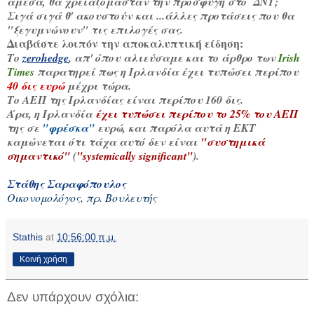
άμεσα, θα χρειαζόμασταν την προσφυγή στο ΔΝΤ;
Σιγά σιγά θ' ακουστούν και ...
άλλες προτάσεις που θα
"ξεγυμνώνουν" τις επιλογές σας.
Διαβάστε λοιπόν την αποκαλυπτική είδηση:
Το
zerohedge
, απ' όπου αλιεύσαμε και το άρθρο των
Irish
Times
παρατηρεί πως η Ιρλανδία έχει τυπώσει περίπου
40 δις ευρώ
μέχρι τώρα.
Το ΑΕΠ της Ιρλανδίας είναι περίπου 160 δις.
Άρα, η Ιρλανδία
έχει τυπώσει περίπου το 25% του ΑΕΠ
της σε
"φρέσκα"
ευρώ, και παρόλα αυτά η ΕΚΤ
καμώνεται ότι τάχα αυτό δεν είναι
"συστημικά
σημαντικό"
(
"systemically significant"
).
Στάθης Σαραφόπουλος
Οικονομολόγος, πρ. Βουλευτής
Stathis
at
10:56:00 π.μ.
Κοινή χρήση
Δεν υπάρχουν σχόλια: