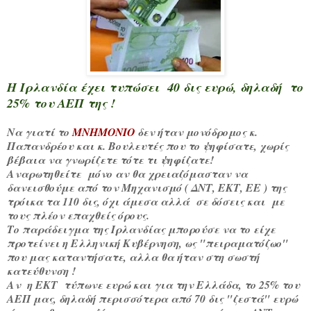
Η Ιρλανδία έχει τυπώσει 40 δις ευρώ, δηλαδή το
25% του ΑΕΠ της !
Να γιατί το
ΜΝΗΜΟΝΙΟ
δεν ήταν μονόδρομος κ.
Παπανδρέου και κ. Βουλευτές που το ψηφίσατε, χωρίς
βέβαια να γνωρίζετε τότε τι ψηφίζατε!
Αναρωτηθείτε μόνο αν θα χρειαζόμασταν να
δανεισθούμε από τον Μηχανισμό
( ΔΝΤ, ΕΚΤ, ΕΕ )
της
τρόικα τα 110 δις, όχι άμεσα αλλά σε δόσεις και με
τους πλέον επαχθείς όρους.
Το παράδειγμα της Ιρλανδίας μπορούσε να το είχε
προτείνει η Ελληνική Κυβέρνηση, ως "πειραματόζωο"
που μας καταντήσατε, αλλα θα ήταν στη σωστή
κατεύθυνση !
Αν η ΕΚΤ
τύπωνε ευρώ
και για την Ελλάδα, το 25% του
ΑΕΠ μας, δηλαδή περισσότερα από 70 δις "ζεστά" ευρώ